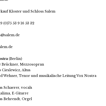
kauf Kloster und Schloss Salem
49 (0)75 53 9 16 53 32
s@salem.de
alem.de
stra
(Berlin)
 Brückner, Mezzosopran
 Cieslewicz, Altus
d Wehner, Tenor und musikalische Leitung Vox Nostra
s Schaerer, vocals
Kalima, E-Gitarre
s Behrendt, Orgel