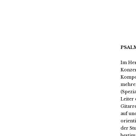
PSAL
Im Her
Konzer
Kompos
mehrer
(Spezi
Leiter
Gitarr
auf un
orient
der St
besti