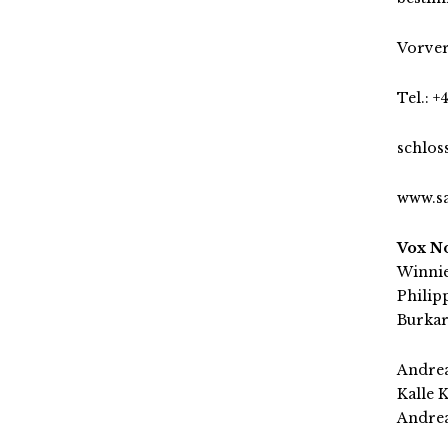
Vorver
Tel.: +
schlos
www.s
Vox No
Winnie
Philipp
Burkar
Andrea
Kalle 
Andrea