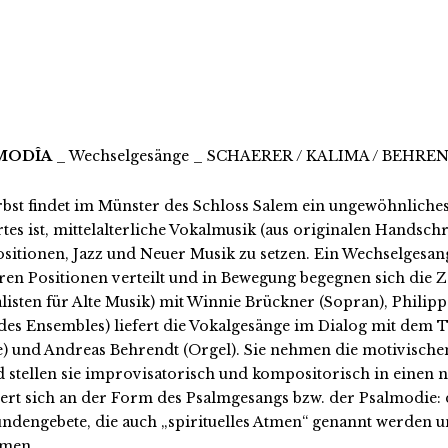
MODÎA
_ Wechselgesänge _ SCHAERER / KALIMA / BEHRE
bst findet im Münster des Schloss Salem ein ungewöhnliches 
tes ist, mittelalterliche Vokalmusik (aus originalen Handsch
itionen, Jazz und Neuer Musik zu setzen. Ein Wechselgesan
en Positionen verteilt und in Bewegung begegnen sich die
alisten für Alte Musik) mit Winnie Brückner (Sopran), Phili
 des Ensembles) liefert die Vokalgesänge im Dialog mit dem T
e) und Andreas Behrendt (Orgel). Sie nehmen die motivisch
d stellen sie improvisatorisch und kompositorisch in einen 
iert sich an der Form des Psalmgesangs bzw. der Psalmodie: 
undengebete, die auch „spirituelles Atmen“ genannt werden 
mmen.