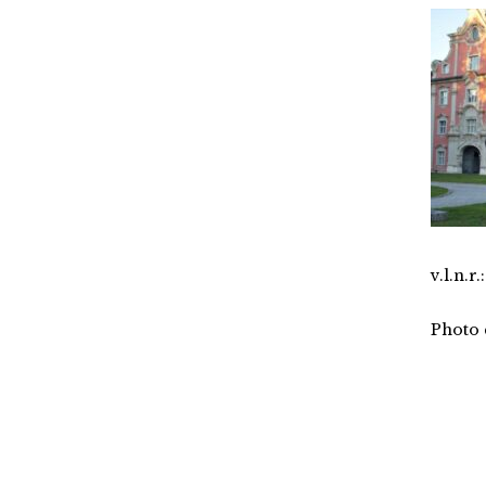
v.l.n.
Photo 