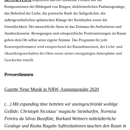
Kompositionen der Hildegard von Bingen,
die
klösterlichen Psalmengesänge,
das
Hohelied der Liebe,
die
poetische Kraft
der Sufigedichte,
die
außergewöhnlichen sphärischen Klänge der Steinharfen
sowie die
Unendlichkeit.
Der
menschliche Atem
ist das Zeitmass für Artikulation und
Ausdrucksweise.
Bewegungen
und
ortsspezifische Positionierungen im Raum
geben dem Ort selbst seine eigene Stimme.
Das Programm für jede
Konzertperformance wird entsprechend der Raumdimension, der Licht- und
Akustikeigenschaften des Ortes sowie seiner einzigartigen Atmosphäre und
Geschichte erstellt.
Pressestimmen
Gazette Neue Musik in NRW, Augustausgabe 2020
(…) Mit expanding time betreten wir uneingeschränkt wohlige
Gefilde: Christoph Nicolaus‘ magische Steinharfen, Normisa
Pereira da Silvas Bassflöte, Burkard Wehners mittelalterliche
Gesänge und Rasha Ragabs Sufirezitationen tauchen den Raum in