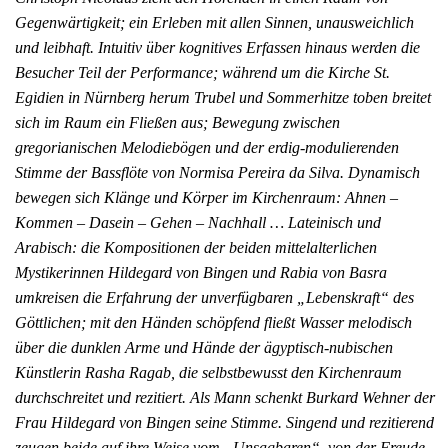
Gegenwärtigkeit; ein Erleben mit allen Sinnen, unausweichlich
und leibhaft. Intuitiv über kognitives Erfassen hinaus werden die
Besucher Teil der Performance; während um die Kirche St.
Egidien in Nürnberg herum Trubel und Sommerhitze toben breitet
sich im Raum ein Fließen aus; Bewegung zwischen
gregorianischen Melodiebögen und der erdig-modulierenden
Stimme der Bassflöte von Normisa Pereira da Silva. Dynamisch
bewegen sich Klänge und Körper im Kirchenraum: Ahnen –
Kommen – Dasein – Gehen – Nachhall … Lateinisch und
Arabisch: die Kompositionen der beiden mittelalterlichen
Mystikerinnen Hildegard von Bingen und Rabia von Basra
umkreisen die Erfahrung der unverfügbaren „Lebenskraft“ des
Göttlichen; mit den Händen schöpfend fließt Wasser melodisch
über die dunklen Arme und Hände der ägyptisch-nubischen
Künstlerin Rasha Ragab, die selbstbewusst den Kirchenraum
durchschreitet und rezitiert. Als Mann schenkt Burkard Wehner der
Frau Hildegard von Bingen seine Stimme. Singend und rezitierend
zeugen beide auf ihre Weise vom „Unsagbaren“, von der Freude