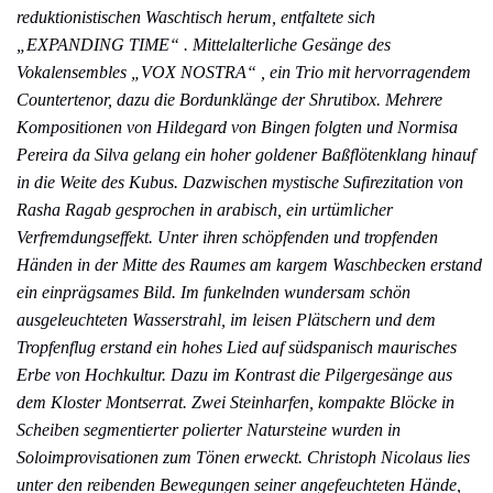
reduktionistischen Waschtisch herum, entfaltete sich
„EXPANDING TIME“ . Mittelalterliche Gesänge des
Vokalensembles „VOX NOSTRA“ , ein Trio mit hervorragendem
Countertenor, dazu die Bordunklänge der Shrutibox. Mehrere
Kompositionen von Hildegard von Bingen folgten und Normisa
Pereira da Silva gelang ein hoher goldener Baßflötenklang hinauf
in die Weite des Kubus. Dazwischen mystische Sufirezitation von
Rasha Ragab gesprochen in arabisch, ein urtümlicher
Verfremdungseffekt. Unter ihren schöpfenden und tropfenden
Händen in der Mitte des Raumes am kargem Waschbecken erstand
ein einprägsames Bild. Im funkelnden wundersam schön
ausgeleuchteten Wasserstrahl, im leisen Plätschern und dem
Tropfenflug erstand ein hohes Lied auf südspanisch maurisches
Erbe von Hochkultur. Dazu im Kontrast die Pilgergesänge aus
dem Kloster Montserrat. Zwei Steinharfen, kompakte Blöcke in
Scheiben segmentierter polierter Natursteine wurden in
Soloimprovisationen zum Tönen erweckt. Christoph Nicolaus lies
unter den reibenden Bewegungen seiner angefeuchteten Hände,