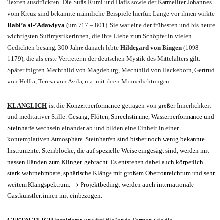
Texten ausdrückten. Die Sufis Rumi und Hafis sowie der Karmeliter Johannes
vom Kreuz sind bekannte männliche Beispiele hierfür. Lange vor ihnen wirkte
Rabi’a al-’Adawiyya
(um 717 – 801). Sie war eine der frühesten und bis heute
wichtigsten Sufimystikerinnen, die ihre Liebe zum Schöpfer in vielen
Gedichten besang. 300 Jahre danach lebte
Hildegard von Bingen
(1098 –
1179), die als erste Vertreterin der deutschen Mystik des Mittelalters gilt.
Später folgten Mechthild von Magdeburg, Mechthild von Hackeborn, Gertrud
von Helfta, Teresa von Avila, u.a. mit ihren Minnedichtungen.
KLANGLICH
i
st die
Konzertperformance
getragen von
großer Innerlichkeit
und meditativer Stille
.
Gesang, Flöten, Sprechstimme, Wasserperformance und
Steinharfe
wechseln einander ab und bilden eine
Einheit in einer
kontemplativen Atmosphäre
.
Steinharfen
sind bisher noch wenig bekannte
Instrumente. Steinblöcke, die auf spezielle Weise eingesägt sind, werden mit
nassen Händen zum Klingen gebracht.
Es entstehen dabei auch körperlich
stark wahrnehmbare, sphärische Klänge mit großem Obertonreichtum und sehr
→
weitem Klangspektrum.
Projektbedingt werden auch internationale
Gastkünstler:innen mit einbezogen.
GESTALTLICH
inspirieren uns frei fließende Formen wie die