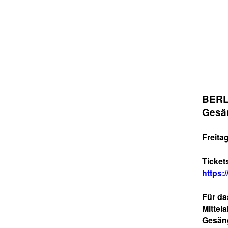
BERL
Gesän
Freita
Ticket
https:
Für d
Mittel
Gesäng