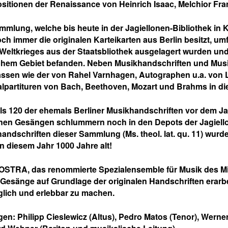
itionen der Renaissance von Heinrich Isaac, Melchior Fra
mmlung, welche bis heute in der Jagiellonen-Bibliothek in 
ch immer die originalen Karteikarten aus Berlin besitzt, um
 Weltkrieges aus der Staatsbliothek ausgelagert wurden un
hem Gebiet befanden. Neben Musikhandschriften und Musik
ssen wie der von Rahel Varnhagen, Autographen u.a. von L
alpartituren von Bach, Beethoven, Mozart und Brahms in d
ls 120 der ehemals Berliner Musikhandschriften vor dem Ja
chen Gesängen schlummern noch in den Depots der Jagiellon
andschriften dieser Sammlung (Ms. theol. lat. qu. 11) wurd
in diesem Jahr 1000 Jahre alt!
NOSTRA
, das renommierte Spezialensemble für Musik des Mit
 Gesänge auf Grundlage der originalen Handschriften erarbe
lich und erlebbar zu machen.
gen:
Philipp Cieslewicz
(Altus),
Pedro Matos
(Tenor),
Werner