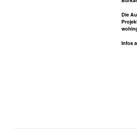
Burka
Die Au
Projek
wohing
Infos 