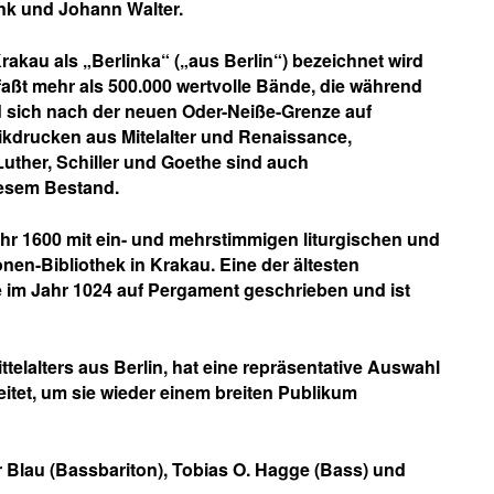
nk und Johann Walter.
Krakau als
„Berlinka“
(„aus Berlin“) bezeichnet wird
faßt mehr als 500.000 wertvolle Bände, die während
d sich nach der neuen Oder-Neiße-Grenze auf
drucken aus Mitelalter und Renaissance,
uther, Schiller und Goethe sind auch
iesem Bestand.
hr 1600 mit ein- und mehrstimmigen liturgischen und
en-Bibliothek in Krakau. Eine der ältesten
e im Jahr 1024 auf Pergament geschrieben und ist
telalters aus Berlin, hat eine repräsentative Auswahl
itet, um sie wieder einem breiten Publikum
 Blau
(Bassbariton),
Tobias O. Hagge
(Bass) und