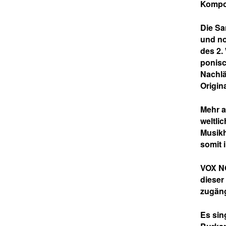
Kompos
Die Sa
und no
des 2.
ponisc
Nachlä
Origin
Mehr a
weltli
Musikh
somit 
VOX 
dieser
zugäng
Es sin