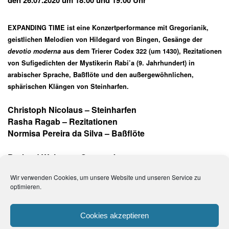
den 26.07.2020 um 18:00 und 19:00 Uhr
EXPANDING TIME ist eine Konzertperformance mit Gregorianik,
geistlichen Melodien von Hildegard von Bingen, Gesänge der
devotio moderna
aus dem Trierer Codex 322 (um 1430), Rezitationen
von Sufigedichten der Mystikerin Rabi’a (9. Jahrhundert) in
arabischer Sprache, Baßflöte und den außergewöhnlichen,
sphärischen Klängen von Steinharfen.
Christoph Nicolaus – Steinharfen
Rasha Ragab – Rezitationen
Normisa Pereira da Silva – Baßflöte
Burkard Wehner – Gesang ´
Wir verwenden Cookies, um unsere Website und unseren Service zu
optimieren.
Impressum
Cookies akzeptieren
Datenschutzbelehrung