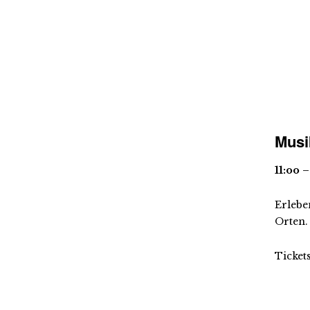
Musi
11:oo 
Erlebe
Orten.
Ticket