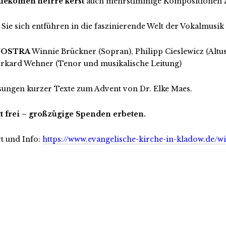
llekomen heirre kerst
auch mehrstimmige Kompositionen zu
 Sie sich entführen in die faszinierende Welt der Vokalmusik 
NOSTRA
Winnie Brückner (Sopran), Philipp Cieslewicz (Altus
rkard Wehner (Tenor und musikalische Leitung)
sungen kurzer Texte zum Advent von Dr. Elke Maes.
tt frei – großzügige Spenden erbeten.
t und Info:
https://www.evangelische-kirche-in-kladow.de/wi