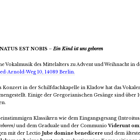
NATUS EST NOBIS –
Ein Kind ist uns geboren
che Vokalmusik des Mittelalters zu Advent und Weihnacht in
ied-Arnold-Weg 10, 14089 Berlin.
s Konzert in der Schilfdachkapelle in Kladow hat das Vok
engestellt. Einige der Gregorianischen Gesänge sind über 1
en.
einstimmigen Klassikern wie dem Eingangsgesang (Introitu
geboren)
und dem Graduale und der Communio
Viderunt omn
gen mit der Lectio
Jube domine benedicere
und dem ältest