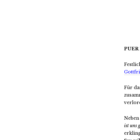
PUER 
Festli
Gottfr
Für da
zusamm
verlor
Neben 
ist uns 
erklin