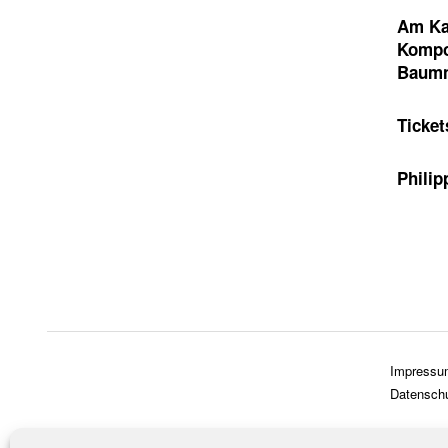
Am Kar
Kompos
Baumn
Ticket
Philip
Impressu
Datensch