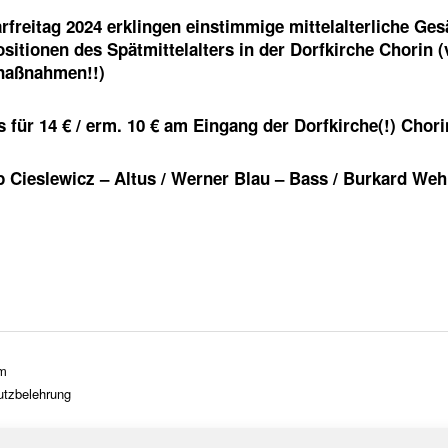
freitag 2024 erklingen einstimmige mittelalterliche Ge
itionen des Spätmittelalters in der
Dorfkirche Chorin
(
aßnahmen!!)
s für 14 € / erm. 10 € am Eingang der Dorfkirche(!) Chori
p Cieslewicz
– Altus /
Werner Blau
– Bass /
Burkard Weh
m
utzbelehrung