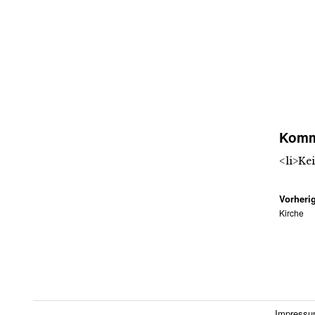
Komm
<li>Ke
Vorherig
Kirche
Impress